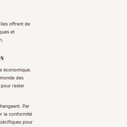
les offrent de
ques et
n.
es
ge économique.
e monde des
 pour rester
changeant. Par
r la conformité
spécifiques pour