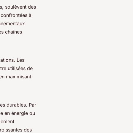
es, soulèvent des
s confrontées à
onnementaux.
es chaînes
ations. Les
re utilisées de
 en maximisant
ues durables. Par
e en énergie ou
ulement
roissantes des