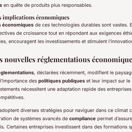
s
en quête de produits plus responsables.
s implications économiques
ns économiques
de ces technologies durables sont vastes. El
ectives de croissance tout en répondant aux exigences éthi
s, encouragent les investissements et stimulent l’innovatio
s nouvelles réglementations économiqu
églementations
, déclarées récemment, modifient le paysa
t l’importance des
politiques publiques
et leur impact sur l
ustements nécessitent une adaptation rapide des entreprises
mpétitives.
 adoptent diverses stratégies pour naviguer dans ce climat 
gration de systèmes avancés de
compliance
permet d’assure
is. Certaines entreprises investissent dans des formations 