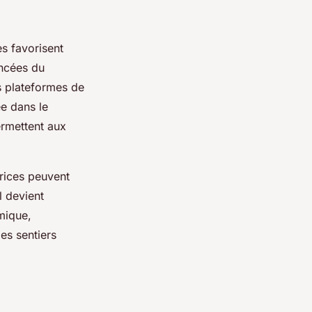
es favorisent
ancées du
es plateformes de
ée dans le
rmettent aux
rices peuvent
l devient
mique,
des sentiers