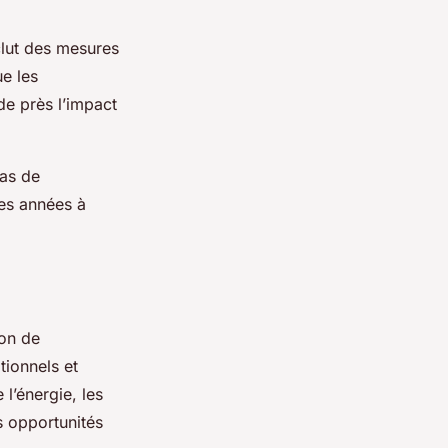
nclut des mesures
ue les
de près l’impact
mas de
les années à
ion de
tionnels et
l’énergie, les
s opportunités