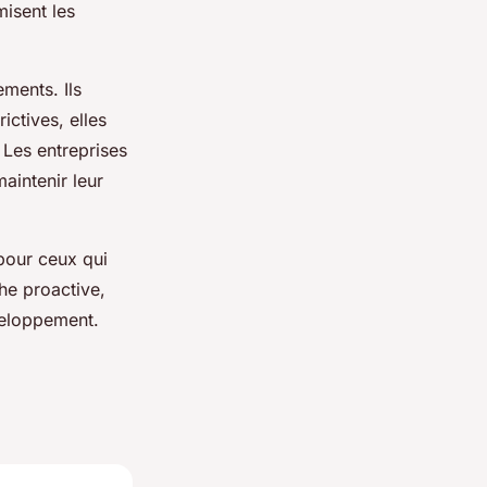
misent les
ments. Ils
ictives, elles
 Les entreprises
aintenir leur
pour ceux qui
he proactive,
veloppement.