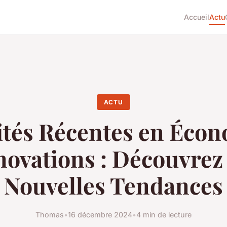
Accueil
Actu
ACTU
ités Récentes en Écon
novations : Découvrez 
Nouvelles Tendances
Thomas
•
16 décembre 2024
•
4 min de lecture