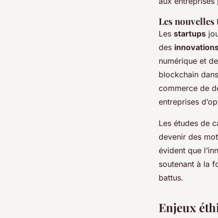
aux entreprises 
Les nouvelles
Les
startups
jou
des
innovation
numérique et de 
blockchain dans 
commerce de dé
entreprises d’opt
Les études de c
devenir des mot
évident que l’i
soutenant à la f
battus.
Enjeux éth