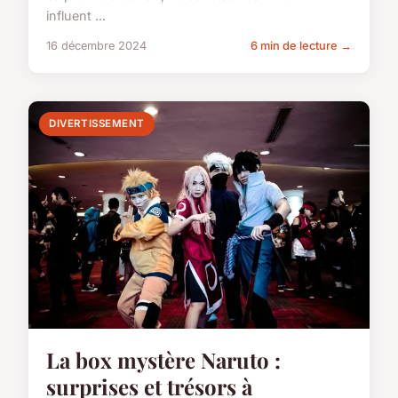
influent ...
16 décembre 2024
6 min de lecture →
DIVERTISSEMENT
La box mystère Naruto :
surprises et trésors à